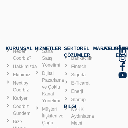
KURUMSAL
HİZMETLER
SEKTÖREL
MARKALARIMI
ÜYELİKLE
TAKİ
Neden
Saha
ÇÖZÜMLER
EDİN
Coorbiz?
Satış
Bankacılık
Yönetimi
Hakkımızda
Fintech
Dijital
Ekibimiz
Sigorta
Pazarlama
Next by
E-Ticaret
ve Çoklu
Coorbiz
Enerji
Kanal
Kariyer
Startup
Yönetimi
Coorbiz
BİLGİ
Müşteri
KVKK
Gündem
İlişkileri ve
Aydınlatma
Bize
Çağrı
Metni